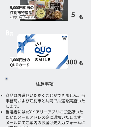
5,000円相当の
５
江別市特産品
​名
​※写真はイメージです
B
賞
1,000円分の
300
​名
​QUOカード
注意事項
商品はお選びいただくことができません。当
事務局および江別市と共同で抽選を実施いた
します。
​当選者にはeダイアリーアプリにご登録いた
だいたメールアドレス宛に通知いたします。
メールにてご案内のお届け先入力フォームに