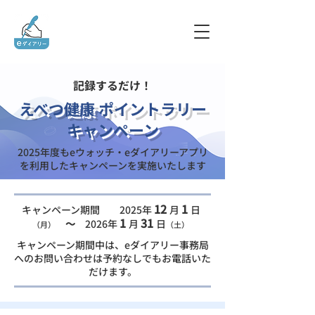
​記録するだけ！
えべつ健康 ポイントラリー
​キャンペーン
2025年度もeウォッチ・eダイアリーアプリ
を利用した​キャンペーンを実施いたします
12
1
キャンペーン期間 ​2025年
月
日
1
31
～
2026年
月
日
（月）
（土）
キャンペーン期間中は、eダイアリー事務局
へのお問い合わせは予約なしでもお電話いた
だけます。